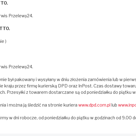
TTO.
rwis Przelewy24.
UTTO.
ie )
rwis Przelewy24.
ie był pakowany i wysyłany w dniu złożenia zamówienia lub w pierw
e kraju przez firmę kurierską DPD oraz InPost. Czas dostawy towa
ch. Przesyłki z towarem dostarczane są od poniedziałku do piątku w
 i można ją śledzić na stronie kuriera
www.dpd.com.pl
lub
www.inpo
firmy w dni robocze, od poniedziałku do piątku w godzinach od 9.00