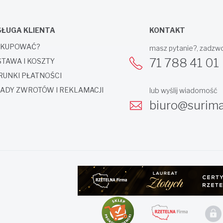
ŁUGA KLIENTA
KONTAKT
 KUPOWAĆ?
masz pytanie?, zadzw
71 788 41 01
TAWA I KOSZTY
UNKI PŁATNOŚCI
ADY ZWROTÓW I REKLAMACJI
lub wyślij wiadomość
biuro@surima