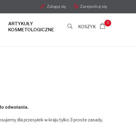
Zarejestruj się
Zaloguj się
0
ARTYKUŁY
KOSZYK
KOSMETOLOGICZNE
do odwołania.
osujemy dla przesyłek w kraju tylko 3 proste zasady,