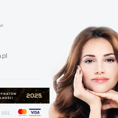
oń
.pl