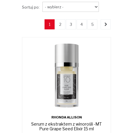
Sortuj po:
1
2
3
4
5
RHONDA ALLISON
Serum z ekstraktem z winorośli -MT
Pure Grape Seed Elixir 15 ml