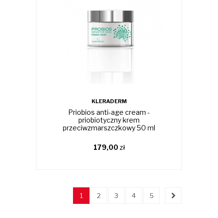
KLERADERM
Priobios anti-age cream -
priobiotyczny krem
przeciwzmarszczkowy 50 ml
179,00
zł
1
2
3
4
5