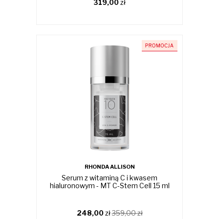
319,00
zł
RHONDA ALLISON
Serum z witaminą C i kwasem
hialuronowym - MT C-Stem Cell 15 ml
248,00
zł
359,00
zł