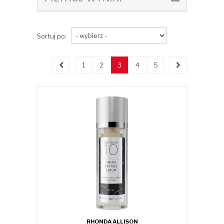
Sortuj po:
1
2
3
4
5
RHONDA ALLISON