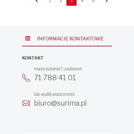
1
2
3
4
5
INFORMACJE KONTAKTOWE
KONTAKT
masz pytanie?, zadzwoń
71 788 41 01
lub wyślij wiadomość
biuro@surima.pl