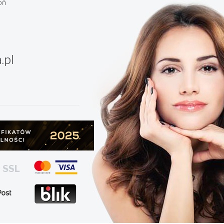
oń
.pl