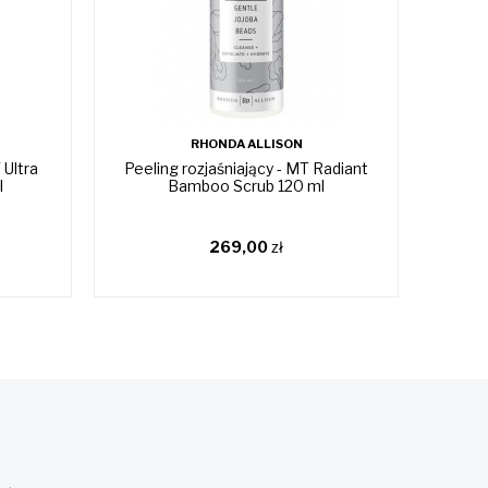
RHONDA ALLISON
 Ultra
Peeling rozjaśniający - MT Radiant
Ser
l
Bamboo Scrub 120 ml
269,00
zł