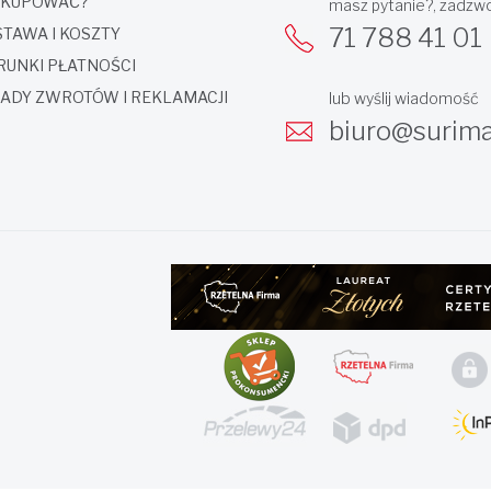
 KUPOWAĆ?
masz pytanie?, zadzw
71 788 41 01
TAWA I KOSZTY
UNKI PŁATNOŚCI
ADY ZWROTÓW I REKLAMACJI
lub wyślij wiadomość
biuro@surima