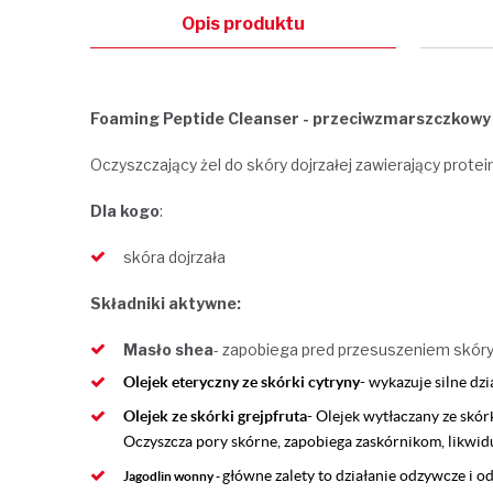
Opis produktu
Foaming Peptide Cleanser - przeciwzmarszczkowy 
Oczyszczający żel do skóry dojrzałej zawierający prote
Dla kogo
:
skóra dojrzała
Składniki aktywne:
Masło shea
- zapobiega pred przesuszeniem skór
Olejek eteryczny ze skórki cytryny
- w
ykazuje silne dz
Olejek ze skórki grejpfruta
-
Olejek wytłaczany ze skó
Oczyszcza pory skórne, zapobiega zaskórnikom, likwiduj
główne zalety to działanie odzywcze i o
Jagodlin wonny
-