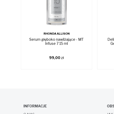
RHONDA ALLISON
Serum głęboko nawilżające - MT
Deli
Infuse 7 15 ml
Ge
99,00
zł
INFORMACJE
OBS