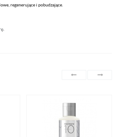
lowe, regenerujące i pobudzające.
rę.