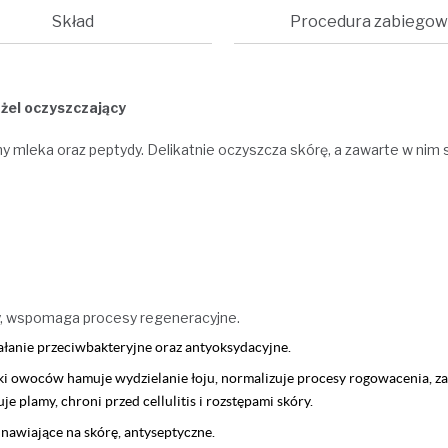
Skład
Procedura zabiegow
żel oczyszczający
iny mleka oraz peptydy. Delikatnie oczyszcza skórę, a zawarte w nim
y, wspomaga procesy regeneracyjne.
iałanie przeciwbakteryjne oraz antyoksydacyjne.
rki owoców hamuje wydzielanie łoju, normalizuje procesy rogowacenia,
e plamy, chroni przed cellulitis i rozstępami skóry.
dnawiające na skórę, antyseptyczne.