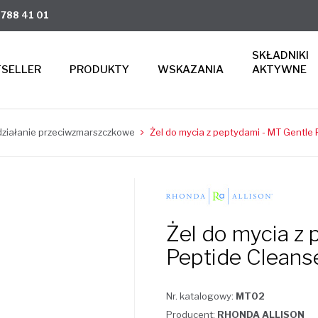
 788 41 01
SKŁADNIKI
TSELLER
PRODUKTY
WSKAZANIA
AKTYWNE
, działanie przeciwzmarszczkowe
Żel do mycia z peptydami - MT Gentle 
Żel do mycia z
Peptide Cleans
Nr. katalogowy:
MT02
Producent:
RHONDA ALLISON