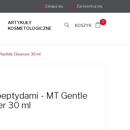
Zarejestruj się
Zaloguj się
0
ARTYKUŁY
KOSZYK
KOSMETOLOGICZNE
Peptide Cleanser 30 ml
 peptydami - MT Gentle
er 30 ml