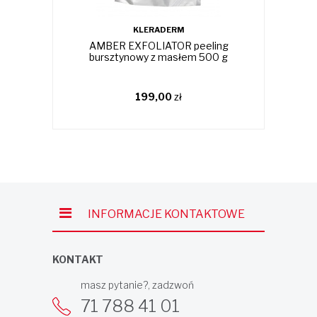
KLERADERM
AMBER EXFOLIATOR peeling
C
bursztynowy z masłem 500 g
o
199,00
zł
INFORMACJE KONTAKTOWE
KONTAKT
masz pytanie?, zadzwoń
71 788 41 01