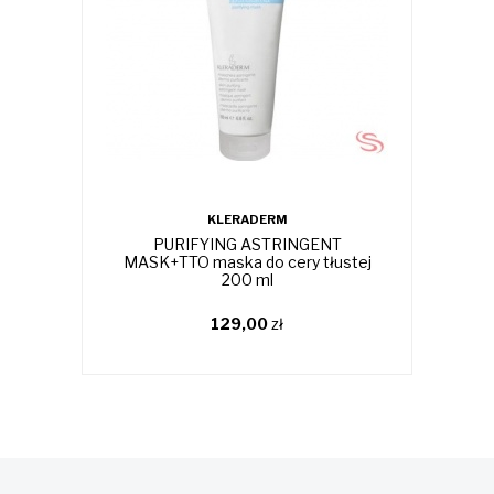
KLERADERM
PURIFYING ASTRINGENT
G
MASK+TTO maska do cery tłustej
200 ml
129,00
zł