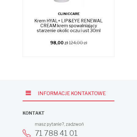
CLINICCARE
Krem HYAL+ LIP&EYE RENEWAL
Kr
CREAM krem spowalniający
starzenie okolic oczu i ust 30ml
98,00
zł
124,00
zł
INFORMACJE KONTAKTOWE
KONTAKT
masz pytanie?, zadzwoń
71 788 41 01